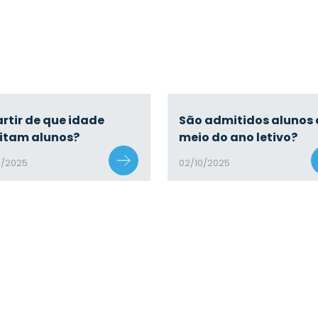
artir de que idade
São admitidos alunos 
itam alunos?
meio do ano letivo?
0/2025
02/10/2025