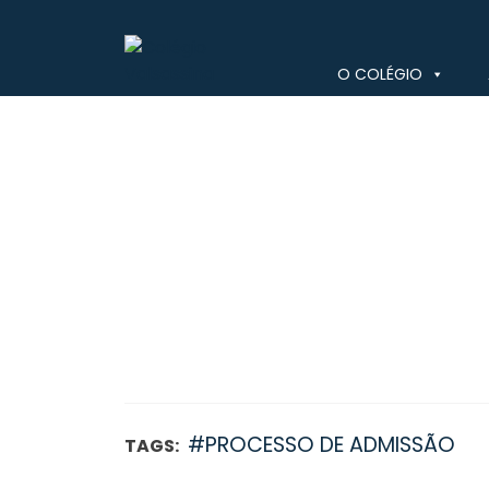
Skip
to
content
O COLÉGIO
Colégio Valsassina
#PROCESSO DE ADMISSÃO
TAGS: