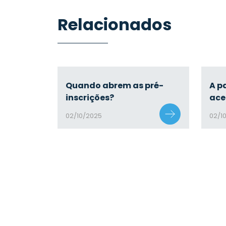
Relacionados
Quando abrem as pré-
A p
inscrições?
ace
02/10/2025
02/1