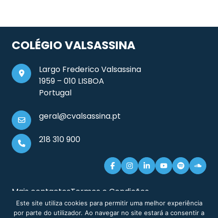
COLÉGIO VALSASSINA
Largo Frederico Valsassina
1959 – 010 LISBOA
Portugal
geral@cvalsassina.pt
218 310 900
Mais contactos
Termos e Condições
Documentos e Informação Legal
Sitemap
Este site utiliza cookies para permitir uma melhor experiência
por parte do utilizador. Ao navegar no site estará a consentir a