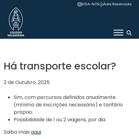
Skip
SIGA-NOS
Área Reservada
to
content
Colégio Valsassina
Há transporte escolar?
2 de Outubro, 2025
Sim, com percursos definidos anualmente
(mínimo de inscrições necessário) e tarifário
próprio.
Possibilidade de 1 ou 2 viagens, por dia.
Saiba mais
aqui
.