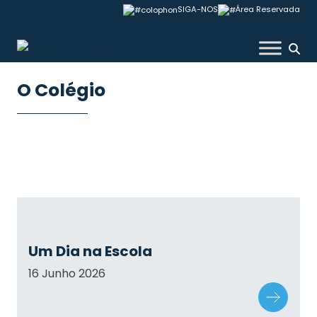
Skip
SIGA-NOS
Área Reservada
to
content
Colégio Valsassina
O Colégio
Um Dia na Escola
16 Junho 2026