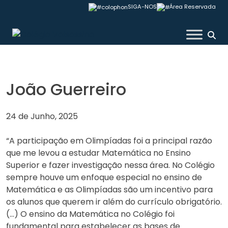
Skip
SIGA-NOS
Área Reservada
to
content
Colégio Valsassina
João Guerreiro
24 de Junho, 2025
“A participação em Olimpíadas foi a principal razão
que me levou a estudar Matemática no Ensino
Superior e fazer investigação nessa área. No Colégio
sempre houve um enfoque especial no ensino de
Matemática e as Olimpíadas são um incentivo para
os alunos que querem ir além do currículo obrigatório.
(…) O ensino da Matemática no Colégio foi
fundamental para estabelecer as bases de