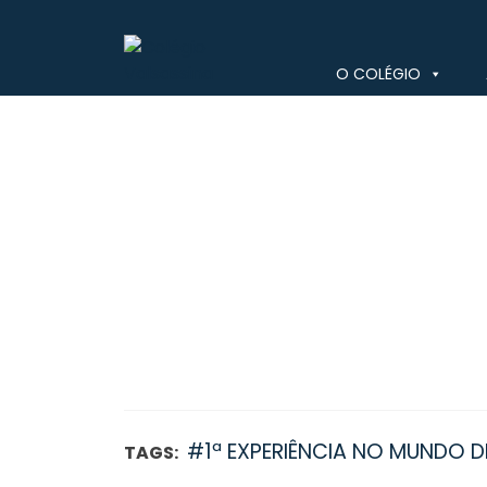
Skip
to
content
O COLÉGIO
Colégio Valsassina
#1ª EXPERIÊNCIA NO MUNDO 
TAGS: