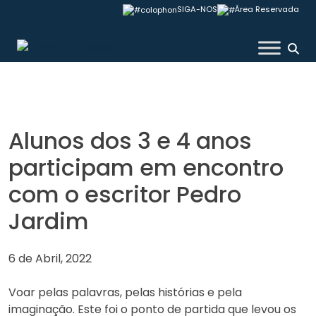
Skip
SIGA-NOS
Área Reservada
to
content
Colégio Valsassina
Alunos dos 3 e 4 anos
participam em encontro
com o escritor Pedro
Jardim
6 de Abril, 2022
Voar pelas palavras, pelas histórias e pela
imaginação. Este foi o ponto de partida que levou os