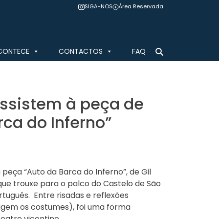
SIGA-NOS
Área Reservada
CONTECE
CONTACTOS
FAQ
assistem à peça de
rca do Inferno”
 peça “Auto da Barca do Inferno”, de Gil
ue trouxe para o palco do Castelo de São
tuguês. Entre risadas e reflexões
rrigem os costumes), foi uma forma
eatro vicentino.