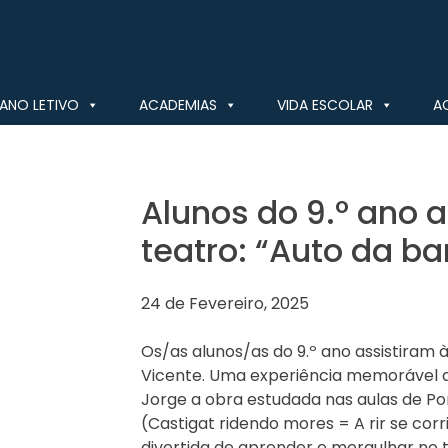
ANO LETIVO
ACADEMIAS
VIDA ESCOLAR
A
Alunos do 9.º ano 
teatro: “Auto da ba
24 de Fevereiro, 2025
Os/as alunos/as do 9.º ano assistiram à
Vicente. Uma experiência memorável q
Jorge a obra estudada nas aulas de Por
(Castigat ridendo mores = A rir se co
divertida de aprender e mergulhar no t