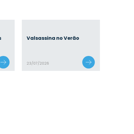
s
Valsassina no Verão
23/07/2026