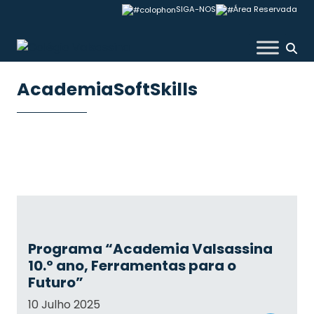
Skip
SIGA-NOS
Área Reservada
to
content
Colégio Valsassina
AcademiaSoftSkills
Programa “Academia Valsassina
10.º ano, Ferramentas para o
Futuro”
10 Julho 2025