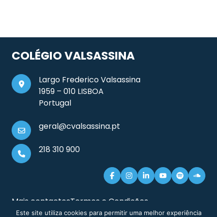
COLÉGIO VALSASSINA
Largo Frederico Valsassina
1959 – 010 LISBOA
Portugal
geral@cvalsassina.pt
218 310 900
Mais contactos
Termos e Condições
Documentos e Informação Legal
Sitemap
Este site utiliza cookies para permitir uma melhor experiência