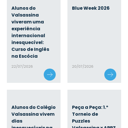
Alunos do
Blue Week 2026
Valsassina
viveram uma
experiência
internacional
inesquecível:
Curso de Inglês
na Escócia
22/07/2026
20/07/2026
Alunos do Colégio
Peça a Peça: 1.º
Valsassina vivem
Torneio de
dias
Puzzles
inesquecíveis na
Valsassina x APPZ