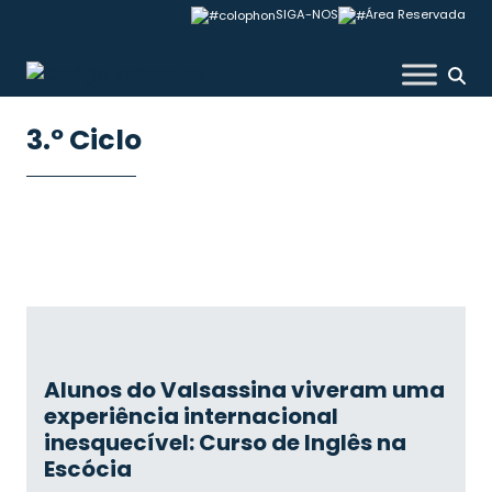
Skip
SIGA-NOS
Área Reservada
to
content
Colégio Valsassina
3.º Ciclo
Alunos do Valsassina viveram uma
experiência internacional
inesquecível: Curso de Inglês na
Escócia