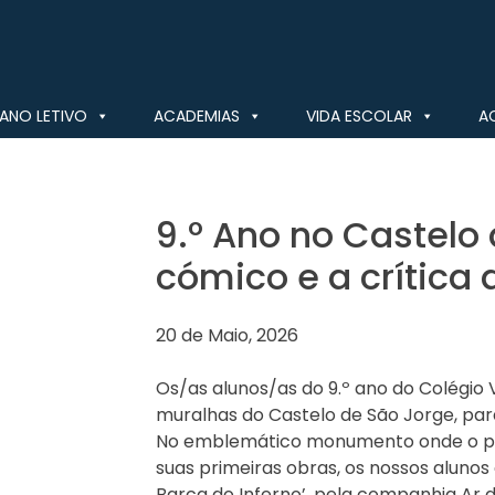
ANO LETIVO
ACADEMIAS
VIDA ESCOLAR
A
9.º Ano no Castelo 
cómico e a crítica 
20 de Maio, 2026
Os/as alunos/as do 9.º ano do Colégio 
muralhas do Castelo de São Jorge, par
No emblemático monumento onde o próp
suas primeiras obras, os nossos alunos
Barca do Inferno’, pela companhia Ar d