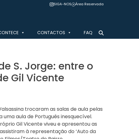
SIGA-NOS
Área Reservada
CONTECE
CONTACTOS
FAQ
de S. Jorge: entre o
de Gil Vicente
Valsassina trocaram as salas de aula pelas
a uma aula de Português inesquecível.
rio Gil Vicente viveu e apresentou as
 assistiram à representação do ‘Auto da
e Filmes/Teatro do Bairro.