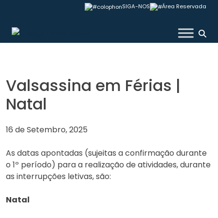
Skip
SIGA-NOS
Área Reservada
to
content
Colégio Valsassina
Valsassina em Férias |
Natal
16 de Setembro, 2025
As datas apontadas (sujeitas a confirmação durante
o 1º período) para a realização de atividades, durante
as interrupções letivas, são:
Natal