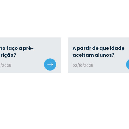
o faço a pré-
A partir de que idade
crição?
aceitam alunos?
0/2025
02/10/2025