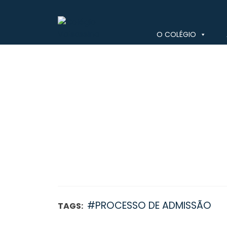
Skip
to
content
O COLÉGIO
Colégio Valsassina
#PROCESSO DE ADMISSÃO
TAGS: