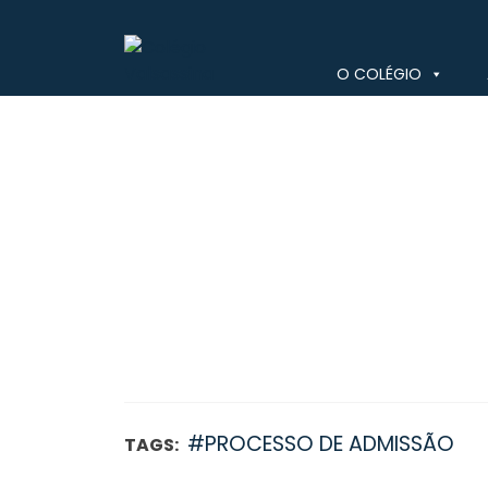
Skip
to
content
O COLÉGIO
Colégio Valsassina
#PROCESSO DE ADMISSÃO
TAGS: