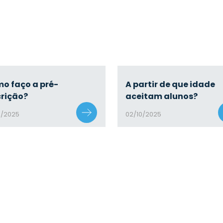
o faço a pré-
A partir de que idade
crição?
aceitam alunos?
0/2025
02/10/2025