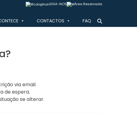
SIGA-NOS
Área Reservada
CONTECE
CONTACTOS
FAQ
ga?
ição via email.
ta de espera.
tuação se alterar.