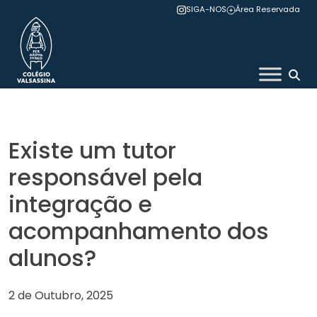
Skip
SIGA-NOS
Área Reservada
to
content
Colégio Valsassina
Existe um tutor
responsável pela
integração e
acompanhamento dos
alunos?
2 de Outubro, 2025