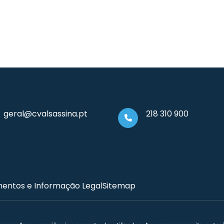
geral@cvalsassina.pt
218 310 900
entos e Informação Legal
Sitemap