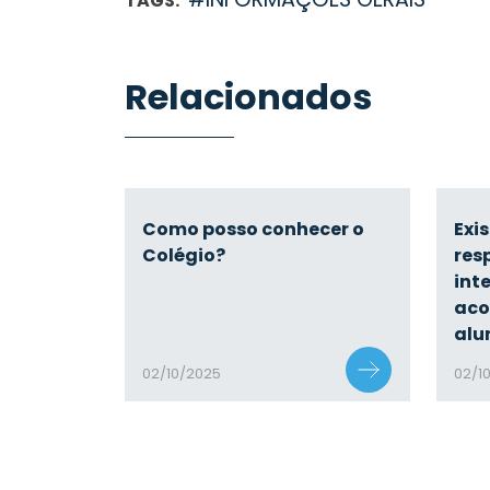
TAGS:
Relacionados
Como posso conhecer o
Exi
Colégio?
res
int
ac
alu
02/10/2025
02/1