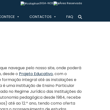
SIGA-NOS
Área Reservada
CONTECE
CONTACTOS
FAQ
ue navegue pelo nosso site, onde poderá
o, desde o
Projeto Educativo
, com o
 formação integral até as instalações e
 é uma instituição de Ensino Particular
ada no Regime Jurídico das Instituições do
 autonomia pedagógica desde 1984, recebe
nos) até ao 12.º ano, tendo como oferta
 para o prosseguimento de estudos.