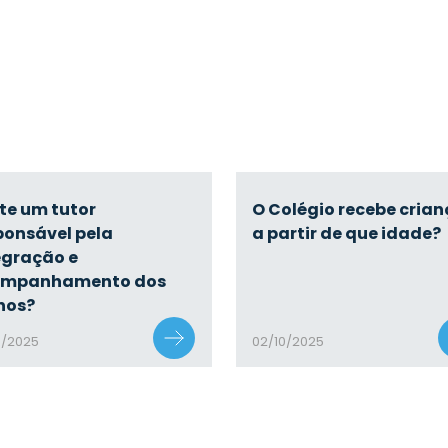
ste um tutor
O Colégio recebe cria
ponsável pela
a partir de que idade?
egração e
ompanhamento dos
nos?
0/2025
02/10/2025