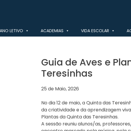
ANO LETIVO
ACADEMIAS
VIDA ESCOLAR
A
Guia de Aves e Pla
Teresinhas
25 de Maio, 2026
No dia 12 de maio, a Quinta das Teresi
da criatividade e da aprendizagem viv
Plantas da Quinta das Teresinhas.
A sessão reuniu alunos/as, professores
encontro marcado pela música, pela c