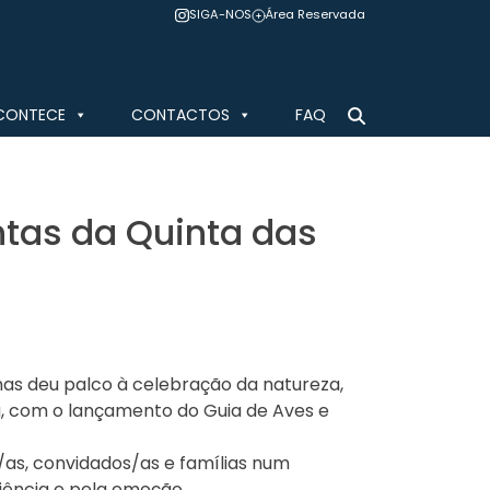
SIGA-NOS
Área Reservada
CONTECE
CONTACTOS
FAQ
ntas da Quinta das
nhas deu palco à celebração da natureza,
a, com o lançamento do Guia de Aves e
/as, convidados/as e famílias num
iência e pela emoção.