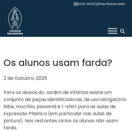
Skip
SIGA-NOS
Área Reservada
to
content
Colégio Valsassina
Os alunos usam farda?
2 de Outubro, 2025
Para os alunos do Jardim de Infância existe um
conjunto de peças identificadoras, de uso obrigatório:
bibe, mochila, panamá e t-shirt para as aulas de
Expressão Plástica (em particular nas aulas de
pintura). Nos restantes ciclos os alunos não usam
farda.