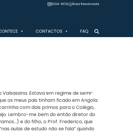
SIGA-NOS
Área Reservada
CONTECE
CONTACTOS
FAQ
no Valsassina. Estava em regime de semi-
que os meus pais tinham ficado em Angola.
carrinha com dois primos para o Colégio,
jo. Lembro-me bem do então diretor do
amos…) e do filho, o Prof. Frederico, que
nas aulas de estudo não se fala” quando