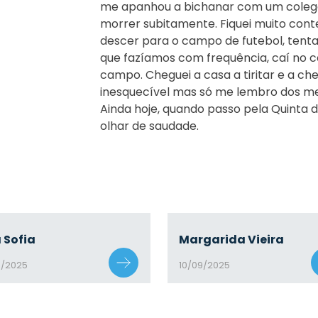
me apanhou a bichanar com um colega
morrer subitamente. Fiquei muito cont
descer para o campo de futebol, tentan
que fazíamos com frequência, caí no c
campo. Cheguei a casa a tiritar e a che
inesquecível mas só me lembro dos meu
Ainda hoje, quando passo pela Quinta d
olhar de saudade.
 Sofia
Margarida Vieira
9/2025
10/09/2025