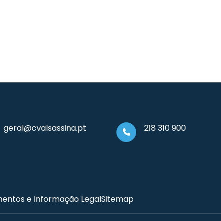
geral@cvalsassina.pt
218 310 900
entos e Informação Legal
Sitemap