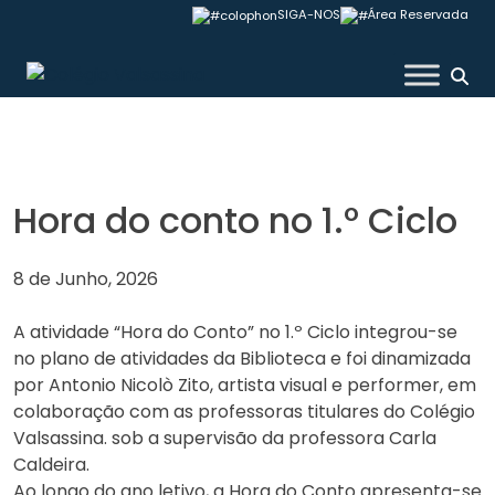
Skip
SIGA-NOS
Área Reservada
to
content
Colégio Valsassina
Hora do conto no 1.º Ciclo
8 de Junho, 2026
A atividade “Hora do Conto” no 1.º Ciclo integrou-se
no plano de atividades da Biblioteca e foi dinamizada
por Antonio Nicolò Zito, artista visual e performer, em
colaboração com as professoras titulares do Colégio
Valsassina. sob a supervisão da professora Carla
Caldeira.
Ao longo do ano letivo, a Hora do Conto apresenta-se