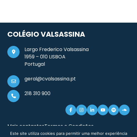
COLÉGIO VALSASSINA
Largo Frederico Valsassina
1959 – 010 LISBOA
Portugal
geral@cvalsassina.pt
218 310 900
Mais contactos
Termos e Condições
Documentos e Informação Legal
Sitemap
Este site utiliza cookies para permitir uma melhor experiência