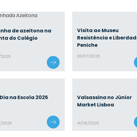
Visita ao Museu
nha de azeitona na
Resistência e Liberdad
nta do Colégio
Peniche
06/07/2025
0/2025
Dia na Escola 2025
Valsassina no Júnior
Market Lisboa
5/2025
14/05/2025