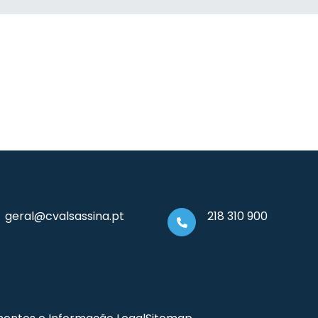
geral@cvalsassina.pt
218 310 900