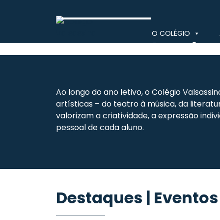
Skip
to
content
O COLÉGIO
Eventos Culturais
Colégio Valsassina
Ao longo do ano letivo, o Colégio Valsassi
artísticas – do teatro à música, da litera
valorizam a criatividade, a expressão indi
pessoal de cada aluno.
Destaques | Eventos