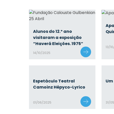
Apa
Alunos do 12.º ano
Qui
visitaram a exposição
“Haverá Eleições. 1975”
13/1
14/10/2025
Espetáculo Teatral
Um 
Camoinz Hépyco-Lyrico
01/06/2025
31/0